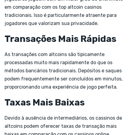
em comparação com os top altcoin casinos
tradicionais. Isso é particularmente atraente para
jogadores que valorizam sua privacidade.
Transações Mais Rápidas
As transações com altcoins são tipicamente
processadas muito mais rapidamente do que os
métodos bancários tradicionais. Depósitos e saques
podem frequentemente ser concluídos em minutos,
proporcionando uma experiência de jogo perfeita.
Taxas Mais Baixas
Devido à ausência de intermediários, os cassinos de
altcoins podem oferecer taxas de transação mais
baixas em comparação com os cassinos online