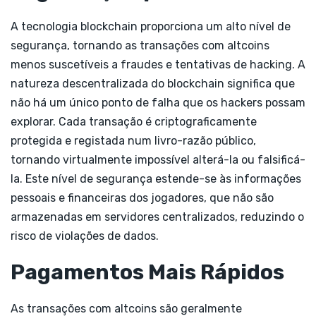
A tecnologia blockchain proporciona um alto nível de
segurança, tornando as transações com altcoins
menos suscetíveis a fraudes e tentativas de hacking. A
natureza descentralizada do blockchain significa que
não há um único ponto de falha que os hackers possam
explorar. Cada transação é criptograficamente
protegida e registada num livro-razão público,
tornando virtualmente impossível alterá-la ou falsificá-
la. Este nível de segurança estende-se às informações
pessoais e financeiras dos jogadores, que não são
armazenadas em servidores centralizados, reduzindo o
risco de violações de dados.
Pagamentos Mais Rápidos
As transações com altcoins são geralmente