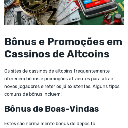
Bônus e Promoções em
Cassinos de Altcoins
Os sites de cassinos de altcoins frequentemente
oferecem bônus e promoções atraentes para atrair
novos jogadores e reter os já existentes. Alguns tipos
comuns de bônus incluem:
Bônus de Boas-Vindas
Estes são normalmente bônus de depósito