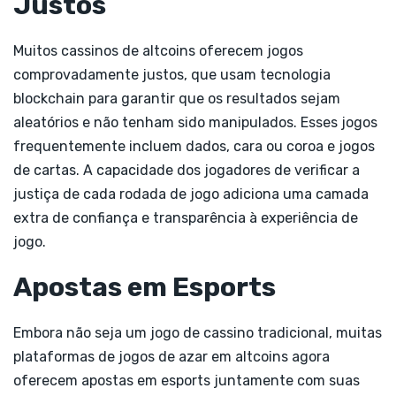
Justos
Muitos cassinos de altcoins oferecem jogos
comprovadamente justos, que usam tecnologia
blockchain para garantir que os resultados sejam
aleatórios e não tenham sido manipulados. Esses jogos
frequentemente incluem dados, cara ou coroa e jogos
de cartas. A capacidade dos jogadores de verificar a
justiça de cada rodada de jogo adiciona uma camada
extra de confiança e transparência à experiência de
jogo.
Apostas em Esports
Embora não seja um jogo de cassino tradicional, muitas
plataformas de jogos de azar em altcoins agora
oferecem apostas em esports juntamente com suas