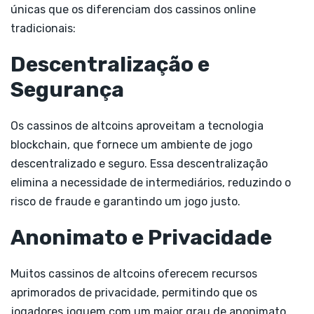
únicas que os diferenciam dos cassinos online
tradicionais:
Descentralização e
Segurança
Os cassinos de altcoins aproveitam a tecnologia
blockchain, que fornece um ambiente de jogo
descentralizado e seguro. Essa descentralização
elimina a necessidade de intermediários, reduzindo o
risco de fraude e garantindo um jogo justo.
Anonimato e Privacidade
Muitos cassinos de altcoins oferecem recursos
aprimorados de privacidade, permitindo que os
jogadores joguem com um maior grau de anonimato