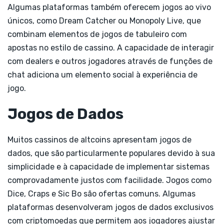
Algumas plataformas também oferecem jogos ao vivo
únicos, como Dream Catcher ou Monopoly Live, que
combinam elementos de jogos de tabuleiro com
apostas no estilo de cassino. A capacidade de interagir
com dealers e outros jogadores através de funções de
chat adiciona um elemento social à experiência de
jogo.
Jogos de Dados
Muitos cassinos de altcoins apresentam jogos de
dados, que são particularmente populares devido à sua
simplicidade e à capacidade de implementar sistemas
comprovadamente justos com facilidade. Jogos como
Dice, Craps e Sic Bo são ofertas comuns. Algumas
plataformas desenvolveram jogos de dados exclusivos
com criptomoedas que permitem aos jogadores ajustar