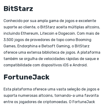
BitStarz
Conhecido por sua ampla gama de jogos e excelente
suporte ao cliente, o BitStarz aceita múltiplas altcoins,
incluindo Ethereum, Litecoin e Dogecoin. Com mais de
3.500 jogos de provedores de topo como Booming
Games, Endorphina e Betsoft Gaming, o BitStarz
oferece uma extensa biblioteca de jogos. A plataforma
também se orgulha de velocidades rápidas de saque e
compatibilidade com dispositivos iOS e Android.
FortuneJack
Esta plataforma oferece uma vasta seleção de jogos e
suporta numerosas altcoins, tornando-a uma favorita
entre os jogadores de criptomoedas. O FortuneJack