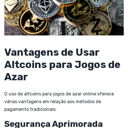
Vantagens de Usar
Altcoins para Jogos de
Azar
O uso de altcoins para jogos de azar online oferece
várias vantagens em relação aos métodos de
pagamento tradicionais:
Segurança Aprimorada