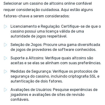
Selecionar um cassino de altcoins online confiável
requer consideração cuidadosa. Aqui estão alguns
fatores-chave a serem considerados:
Licenciamento e Regulação: Certifique-se de que o
cassino possui uma licença válida de uma
autoridade de jogos respeitável.
Seleção de Jogos: Procure uma gama diversificada
de jogos de provedores de software conhecidos.
Suporte a Altcoins: Verifique quais altcoins são
aceitas e se elas se alinham com suas preferências.
Medidas de Segurança: Verifique os protocolos de
segurança do cassino, incluindo criptografia SSL e
autenticação de dois fatores.
Avaliações de Usuários: Pesquise experiências de
jogadores e avaliações de sites de revisão
confiáveis.