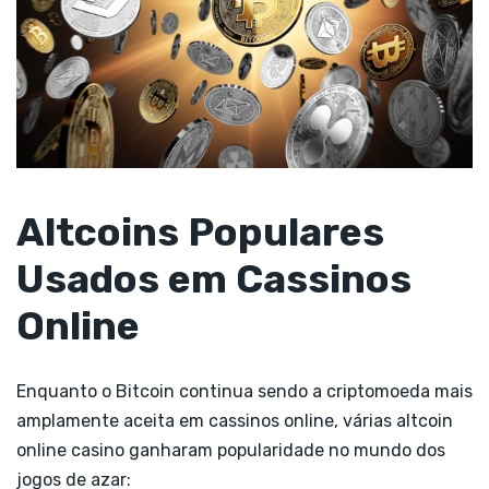
Altcoins Populares
Usados em Cassinos
Online
Enquanto o Bitcoin continua sendo a criptomoeda mais
amplamente aceita em cassinos online, várias altcoin
online casino ganharam popularidade no mundo dos
jogos de azar: