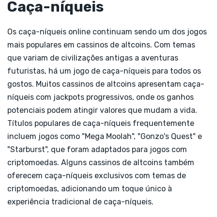
Caça-níqueis
Os caça-níqueis online continuam sendo um dos jogos
mais populares em cassinos de altcoins. Com temas
que variam de civilizações antigas a aventuras
futuristas, há um jogo de caça-níqueis para todos os
gostos. Muitos cassinos de altcoins apresentam caça-
níqueis com jackpots progressivos, onde os ganhos
potenciais podem atingir valores que mudam a vida.
Títulos populares de caça-níqueis frequentemente
incluem jogos como "Mega Moolah", "Gonzo's Quest" e
"Starburst", que foram adaptados para jogos com
criptomoedas. Alguns cassinos de altcoins também
oferecem caça-níqueis exclusivos com temas de
criptomoedas, adicionando um toque único à
experiência tradicional de caça-níqueis.