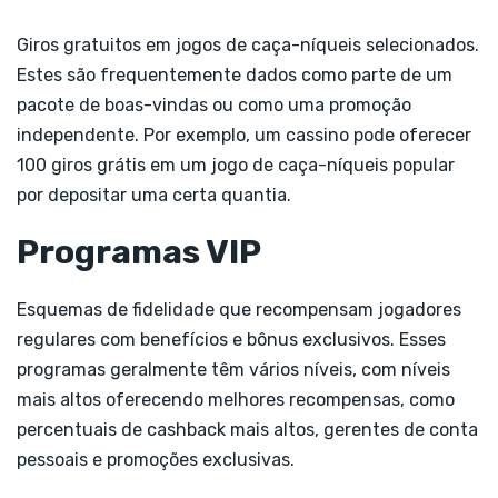
Giros gratuitos em jogos de caça-níqueis selecionados.
Estes são frequentemente dados como parte de um
pacote de boas-vindas ou como uma promoção
independente. Por exemplo, um cassino pode oferecer
100 giros grátis em um jogo de caça-níqueis popular
por depositar uma certa quantia.
Programas VIP
Esquemas de fidelidade que recompensam jogadores
regulares com benefícios e bônus exclusivos. Esses
programas geralmente têm vários níveis, com níveis
mais altos oferecendo melhores recompensas, como
percentuais de cashback mais altos, gerentes de conta
pessoais e promoções exclusivas.