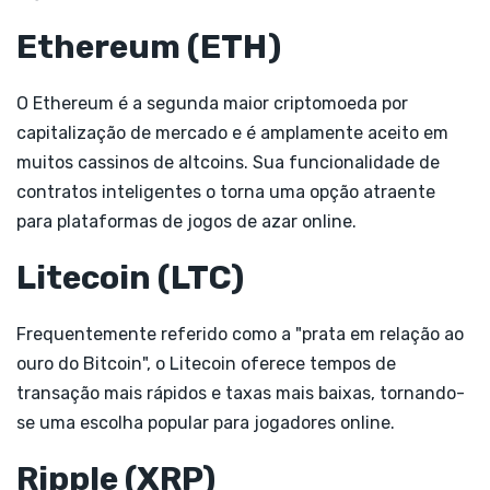
Ethereum (ETH)
O Ethereum é a segunda maior criptomoeda por
capitalização de mercado e é amplamente aceito em
muitos cassinos de altcoins. Sua funcionalidade de
contratos inteligentes o torna uma opção atraente
para plataformas de jogos de azar online.
Litecoin (LTC)
Frequentemente referido como a "prata em relação ao
ouro do Bitcoin", o Litecoin oferece tempos de
transação mais rápidos e taxas mais baixas, tornando-
se uma escolha popular para jogadores online.
Ripple (XRP)