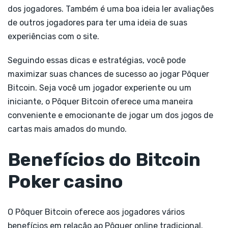
dos jogadores. Também é uma boa ideia ler avaliações
de outros jogadores para ter uma ideia de suas
experiências com o site.
Seguindo essas dicas e estratégias, você pode
maximizar suas chances de sucesso ao jogar Pôquer
Bitcoin. Seja você um jogador experiente ou um
iniciante, o Pôquer Bitcoin oferece uma maneira
conveniente e emocionante de jogar um dos jogos de
cartas mais amados do mundo.
Benefícios do Bitcoin
Poker casino
O Pôquer Bitcoin oferece aos jogadores vários
benefícios em relação ao Pôquer online tradicional.