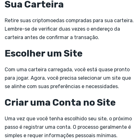
Sua Carteira
Retire suas criptomoedas compradas para sua carteira.
Lembre-se de verificar duas vezes o endereço da
carteira antes de confirmar a transação.
Escolher um Site
Com uma carteira carregada, você está quase pronto
para jogar. Agora, você precisa selecionar um site que
se alinhe com suas preferências e necessidades.
Criar uma Conta no Site
Uma vez que você tenha escolhido seu site, o próximo
passo é registrar uma conta. O processo geralmente é
simples e requer informações pessoais mínimas.