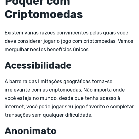
Pôquer com
Criptomoedas
Existem várias razões convincentes pelas quais você
deve considerar jogar o jogo com criptomoedas. Vamos
mergulhar nestes benefícios únicos.
Acessibilidade
A barreira das limitações geográficas torna-se
irrelevante com as criptomoedas. Não importa onde
você esteja no mundo, desde que tenha acesso à
internet, você pode jogar seu jogo favorito e completar
transações sem qualquer dificuldade.
Anonimato