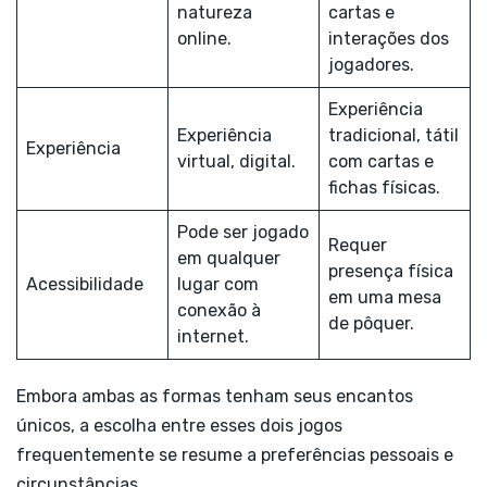
natureza
cartas e
online.
interações dos
jogadores.
Experiência
Experiência
tradicional, tátil
Experiência
virtual, digital.
com cartas e
fichas físicas.
Pode ser jogado
Requer
em qualquer
presença física
Acessibilidade
lugar com
em uma mesa
conexão à
de pôquer.
internet.
Embora ambas as formas tenham seus encantos
únicos, a escolha entre esses dois jogos
frequentemente se resume a preferências pessoais e
circunstâncias.