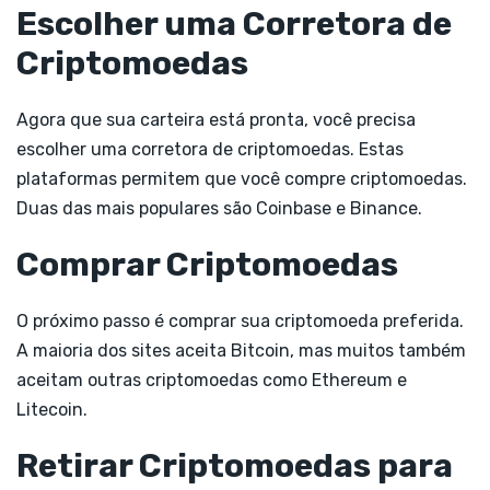
Escolher uma Corretora de
Criptomoedas
Agora que sua carteira está pronta, você precisa
escolher uma corretora de criptomoedas. Estas
plataformas permitem que você compre criptomoedas.
Duas das mais populares são Coinbase e Binance.
Comprar Criptomoedas
O próximo passo é comprar sua criptomoeda preferida.
A maioria dos sites aceita Bitcoin, mas muitos também
aceitam outras criptomoedas como Ethereum e
Litecoin.
Retirar Criptomoedas para