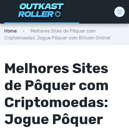
Cassinos Blockchain 2024
Análise dos cassinos Bitcoin
Melhores Sites de Baccarat com
Casinos de Baccarat com Ethereum
Ethereum Blackjack Cassinos
BitCasino.io
Criptomoedas e Bitcoin
Home
Melhores Sites de Pôquer com
Português
Novo Crypto Casinos – 2024
Ethereum Cassinos
Cloudbet
Criptomoedas: Jogue Pôquer com Bitcoin Online!
Melhores Sites de Bingo com
Criptomoedas em 2024: Jogue Bingo com
Cassinos on-line híbridos em 2024
Análise dos cassinos Solana
TrustDice
Bitcoin Online!
English
Melhores Sites
Cassinos descentralizados
Análise dos cassinos USDT
JustBit
Melhores Sites de Blackjack com
Criptomoedas e Bitcoin
de Pôquer com
Análise do cassino anônimo
Análise dos cassinos Dogecoin
FairSpin
Español
Melhores Sites de Craps com
Cassinos NFT
Análise dos cassinos de Litecoin
Brazino777
Criptomoedas:
Criptomoedas e Bitcoin
Avaliação do Metaverse Casino
Revisão do Ripple Сasinos
mBit
Jogue Pôquer
Melhores Sites de Dados de Criptomoedas
Polski
e Bitcoin
Cassinos Telegram
Tron Сasinos Revisão