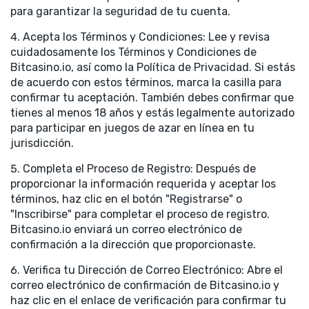
para garantizar la seguridad de tu cuenta.
Acepta los Términos y Condiciones: Lee y revisa
cuidadosamente los Términos y Condiciones de
Bitcasino.io, así como la Política de Privacidad. Si estás
de acuerdo con estos términos, marca la casilla para
confirmar tu aceptación. También debes confirmar que
tienes al menos 18 años y estás legalmente autorizado
para participar en juegos de azar en línea en tu
jurisdicción.
Completa el Proceso de Registro: Después de
proporcionar la información requerida y aceptar los
términos, haz clic en el botón "Registrarse" o
"Inscribirse" para completar el proceso de registro.
Bitcasino.io enviará un correo electrónico de
confirmación a la dirección que proporcionaste.
Verifica tu Dirección de Correo Electrónico: Abre el
correo electrónico de confirmación de Bitcasino.io y
haz clic en el enlace de verificación para confirmar tu