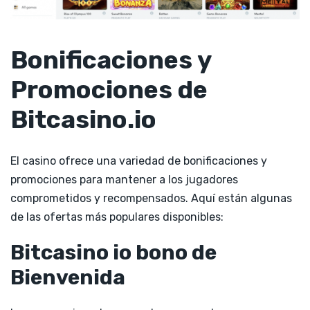
Bonificaciones y
Promociones de
Bitcasino.io
El casino ofrece una variedad de bonificaciones y
promociones para mantener a los jugadores
comprometidos y recompensados. Aquí están algunas
de las ofertas más populares disponibles:
Bitcasino io bono de
Bienvenida