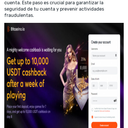
cuenta. Este paso es crucial para garantizar la
seguridad de tu cuenta y prevenir actividades
fraudulentas.