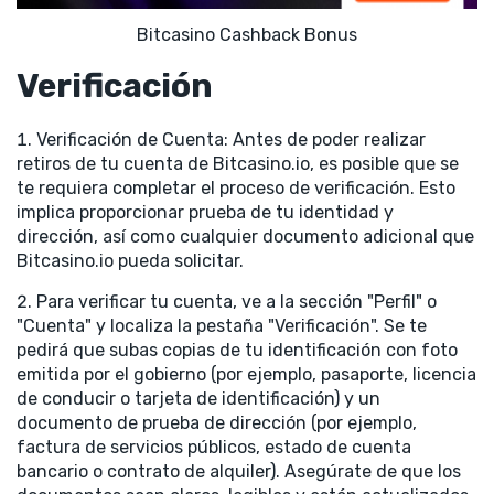
Bitcasino Cashback Bonus
Verificación
Verificación de Cuenta: Antes de poder realizar
retiros de tu cuenta de Bitcasino.io, es posible que se
te requiera completar el proceso de verificación. Esto
implica proporcionar prueba de tu identidad y
dirección, así como cualquier documento adicional que
Bitcasino.io pueda solicitar.
Para verificar tu cuenta, ve a la sección "Perfil" o
"Cuenta" y localiza la pestaña "Verificación". Se te
pedirá que subas copias de tu identificación con foto
emitida por el gobierno (por ejemplo, pasaporte, licencia
de conducir o tarjeta de identificación) y un
documento de prueba de dirección (por ejemplo,
factura de servicios públicos, estado de cuenta
bancario o contrato de alquiler). Asegúrate de que los