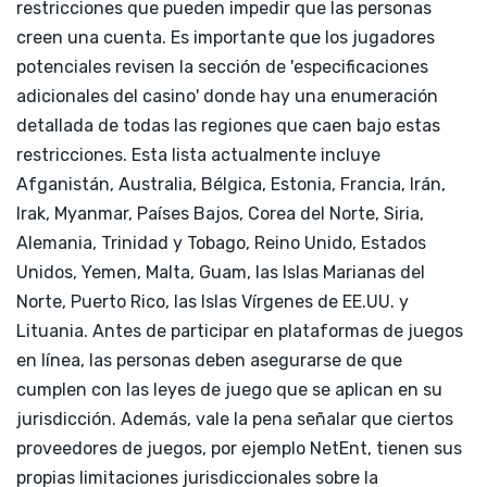
restricciones que pueden impedir que las personas
creen una cuenta. Es importante que los jugadores
potenciales revisen la sección de 'especificaciones
adicionales del casino' donde hay una enumeración
detallada de todas las regiones que caen bajo estas
restricciones. Esta lista actualmente incluye
Afganistán, Australia, Bélgica, Estonia, Francia, Irán,
Irak, Myanmar, Países Bajos, Corea del Norte, Siria,
Alemania, Trinidad y Tobago, Reino Unido, Estados
Unidos, Yemen, Malta, Guam, las Islas Marianas del
Norte, Puerto Rico, las Islas Vírgenes de EE.UU. y
Lituania. Antes de participar en plataformas de juegos
en línea, las personas deben asegurarse de que
cumplen con las leyes de juego que se aplican en su
jurisdicción. Además, vale la pena señalar que ciertos
proveedores de juegos, por ejemplo NetEnt, tienen sus
propias limitaciones jurisdiccionales sobre la