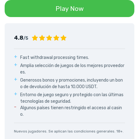
Play Now
Cassino de Altcoins
한국어
4.8
/5
Türkçe
Fast withdrawal processing times.
Amplia selección de juegos de los mejores proveedor
es.
Generosos bonos y promociones, incluyendo un bon
o de devolución de hasta 10.000 USDT.
Entorno de juego seguro y protegido con las últimas
tecnologías de seguridad.
Algunos países tienen restringido el acceso al casin
o.
Nuevos jugadores. Se aplican las condiciones generales. 18+.