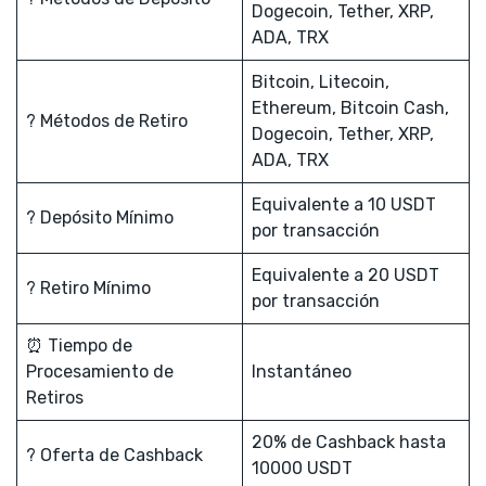
Dogecoin, Tether, XRP,
ADA, TRX
Bitcoin, Litecoin,
Ethereum, Bitcoin Cash,
? Métodos de Retiro
Dogecoin, Tether, XRP,
ADA, TRX
Equivalente a 10 USDT
? Depósito Mínimo
por transacción
Equivalente a 20 USDT
? Retiro Mínimo
por transacción
⏰ Tiempo de
Procesamiento de
Instantáneo
Retiros
20% de Cashback hasta
? Oferta de Cashback
10000 USDT