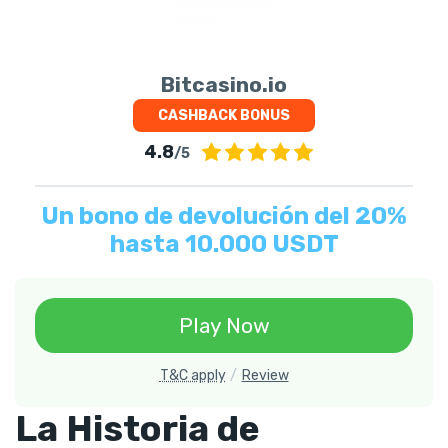
Bitcasino.io
CASHBACK BONUS
4.8
/5
Un bono de devolución del 20%
hasta 10.000 USDT
Play Now
T&C apply
Review
La Historia de