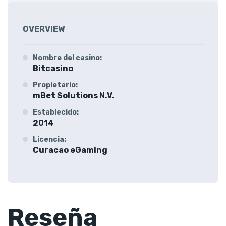
OVERVIEW
Nombre del casino:
Bitcasino
Propietario:
mBet Solutions N.V.
Establecido:
2014
Licencia:
Curacao eGaming
Reseña