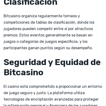
Clasificación
Bitcasino organiza regularmente torneos y
competiciones de tablas de clasificación, donde los
jugadores pueden competir entre sí por atractivos
premios. Estos eventos generalmente se basan en
juegos o categorías de juegos específicos, y los
participantes ganan puntos según su desempeño.
Seguridad y Equidad de
Bitcasino
El casino está comprometido a proporcionar un entorno
de juego seguro y justo. La plataforma utiliza
tecnologías de encriptación avanzadas para proteger
la información personal y financiera de los jugadores.