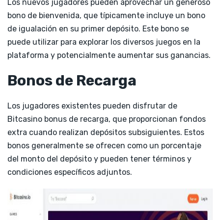
Los nuevos jugadores pueden aprovechar un generoso
bono de bienvenida, que típicamente incluye un bono
de igualación en su primer depósito. Este bono se
puede utilizar para explorar los diversos juegos en la
plataforma y potencialmente aumentar sus ganancias.
Bonos de Recarga
Los jugadores existentes pueden disfrutar de
Bitcasino bonus de recarga, que proporcionan fondos
extra cuando realizan depósitos subsiguientes. Estos
bonos generalmente se ofrecen como un porcentaje
del monto del depósito y pueden tener términos y
condiciones específicos adjuntos.