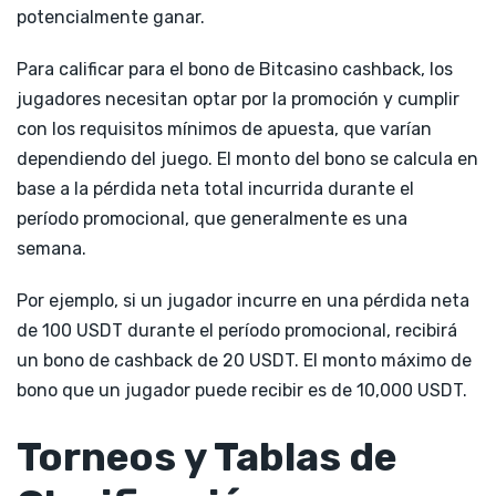
potencialmente ganar.
Para calificar para el bono de Bitcasino cashback, los
jugadores necesitan optar por la promoción y cumplir
con los requisitos mínimos de apuesta, que varían
dependiendo del juego. El monto del bono se calcula en
base a la pérdida neta total incurrida durante el
período promocional, que generalmente es una
semana.
Por ejemplo, si un jugador incurre en una pérdida neta
de 100 USDT durante el período promocional, recibirá
un bono de cashback de 20 USDT. El monto máximo de
bono que un jugador puede recibir es de 10,000 USDT.
Torneos y Tablas de