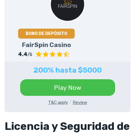
BONO DE DEPÓSITO
FairSpin Casino
4.4
/5
200% hasta $5000
Play Now
T&C apply
Review
Licencia y Seguridad de