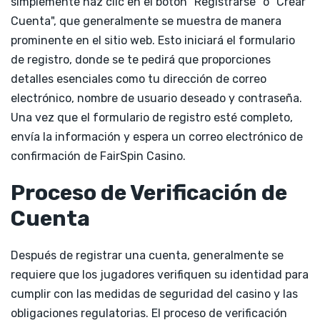
simplemente haz clic en el botón "Registrarse" o "Crear
Cuenta", que generalmente se muestra de manera
prominente en el sitio web. Esto iniciará el formulario
de registro, donde se te pedirá que proporciones
detalles esenciales como tu dirección de correo
electrónico, nombre de usuario deseado y contraseña.
Una vez que el formulario de registro esté completo,
envía la información y espera un correo electrónico de
confirmación de FairSpin Casino.
Proceso de Verificación de
Cuenta
Después de registrar una cuenta, generalmente se
requiere que los jugadores verifiquen su identidad para
cumplir con las medidas de seguridad del casino y las
obligaciones regulatorias. El proceso de verificación