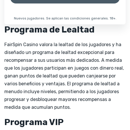
Nuevos jugadores. Se aplican las condiciones generales. 18+.
Programa de Lealtad
FairSpin Casino valora la lealtad de los jugadores y ha
diseñado un programa de lealtad excepcional para
recompensar a sus usuarios más dedicados. A medida
que los jugadores participan en juegos con dinero real,
ganan puntos de lealtad que pueden canjearse por
varios beneficios y ventajas. El programa de lealtad a
menudo incluye niveles, permitiendo a los jugadores
progresar y desbloquear mayores recompensas a
medida que acumulan puntos.
Programa VIP