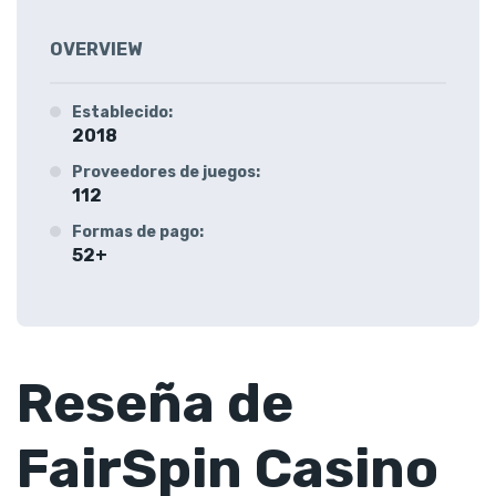
OVERVIEW
Establecido:
2018
Proveedores de juegos:
112
Formas de pago:
52+
Reseña de
FairSpin Casino