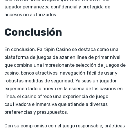
jugador permanezca confidencial y protegida de
accesos no autorizados.
Conclusión
En conclusión, FairSpin Casino se destaca como una
plataforma de juegos de azar en línea de primer nivel
que combina una impresionante selección de juegos de
casino, bonos atractivos, navegación fácil de usar y
robustas medidas de seguridad. Ya seas un jugador
experimentado o nuevo en la escena de los casinos en
línea, el casino ofrece una experiencia de juego
cautivadora e inmersiva que atiende a diversas
preferencias y presupuestos.
Con su compromiso con el juego responsable, prácticas