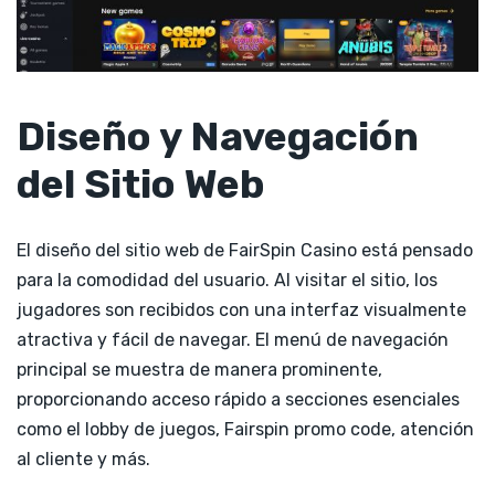
Diseño y Navegación
del Sitio Web
El diseño del sitio web de FairSpin Casino está pensado
para la comodidad del usuario. Al visitar el sitio, los
jugadores son recibidos con una interfaz visualmente
atractiva y fácil de navegar. El menú de navegación
principal se muestra de manera prominente,
proporcionando acceso rápido a secciones esenciales
como el lobby de juegos, Fairspin promo code, atención
al cliente y más.