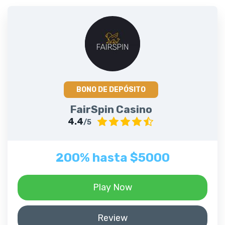
BONO DE DEPÓSITO
FairSpin Casino
4.4
/5
200% hasta $5000
Play Now
Review