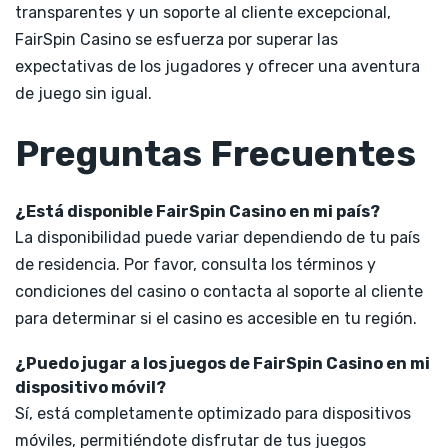
transparentes y un soporte al cliente excepcional,
FairSpin Casino se esfuerza por superar las
expectativas de los jugadores y ofrecer una aventura
de juego sin igual.
Preguntas Frecuentes
¿Está disponible FairSpin Casino en mi país?
La disponibilidad puede variar dependiendo de tu país
de residencia. Por favor, consulta los términos y
condiciones del casino o contacta al soporte al cliente
para determinar si el casino es accesible en tu región.
¿Puedo jugar a los juegos de FairSpin Casino en mi
dispositivo móvil?
Sí, está completamente optimizado para dispositivos
móviles, permitiéndote disfrutar de tus juegos