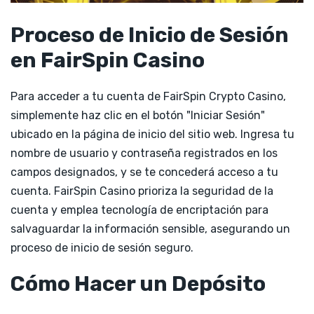
Proceso de Inicio de Sesión
en FairSpin Casino
Para acceder a tu cuenta de FairSpin Crypto Casino,
simplemente haz clic en el botón "Iniciar Sesión"
ubicado en la página de inicio del sitio web. Ingresa tu
nombre de usuario y contraseña registrados en los
campos designados, y se te concederá acceso a tu
cuenta. FairSpin Casino prioriza la seguridad de la
cuenta y emplea tecnología de encriptación para
salvaguardar la información sensible, asegurando un
proceso de inicio de sesión seguro.
Cómo Hacer un Depósito