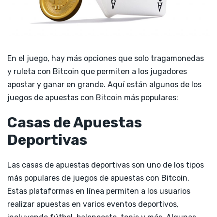
En el juego, hay más opciones que solo tragamonedas
y ruleta con Bitcoin que permiten a los jugadores
apostar y ganar en grande. Aquí están algunos de los
juegos de apuestas con Bitcoin más populares:
Casas de Apuestas
Deportivas
Las casas de apuestas deportivas son uno de los tipos
más populares de juegos de apuestas con Bitcoin.
Estas plataformas en línea permiten a los usuarios
realizar apuestas en varios eventos deportivos,