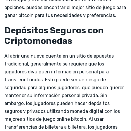
opciones, puedes encontrar el mejor sitio de juego para
ganar bitcoin para tus necesidades y preferencias.
Depósitos Seguros con
Criptomonedas
Al abrir una nueva cuenta en un sitio de apuestas
tradicional, generalmente se requiere que los
jugadores divulguen información personal para
transferir fondos. Esto puede ser un riesgo de
seguridad para algunos jugadores, que pueden querer
mantener su información personal privada. Sin
embargo, los jugadores pueden hacer depósitos
seguros y privados utilizando moneda digital con los
mejores sitios de juego online bitcoin. Al usar
transferencias de billetera a billetera, los jugadores