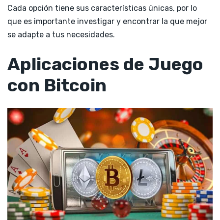
Cada opción tiene sus características únicas, por lo
que es importante investigar y encontrar la que mejor
se adapte a tus necesidades.
Aplicaciones de Juego
con Bitcoin