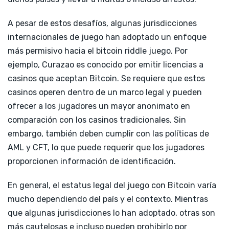
A pesar de estos desafíos, algunas jurisdicciones
internacionales de juego han adoptado un enfoque
más permisivo hacia el bitcoin riddle juego. Por
ejemplo, Curazao es conocido por emitir licencias a
casinos que aceptan Bitcoin. Se requiere que estos
casinos operen dentro de un marco legal y pueden
ofrecer a los jugadores un mayor anonimato en
comparación con los casinos tradicionales. Sin
embargo, también deben cumplir con las políticas de
AML y CFT, lo que puede requerir que los jugadores
proporcionen información de identificación.
En general, el estatus legal del juego con Bitcoin varía
mucho dependiendo del país y el contexto. Mientras
que algunas jurisdicciones lo han adoptado, otras son
más cautelosas e incluso pueden prohibirlo por