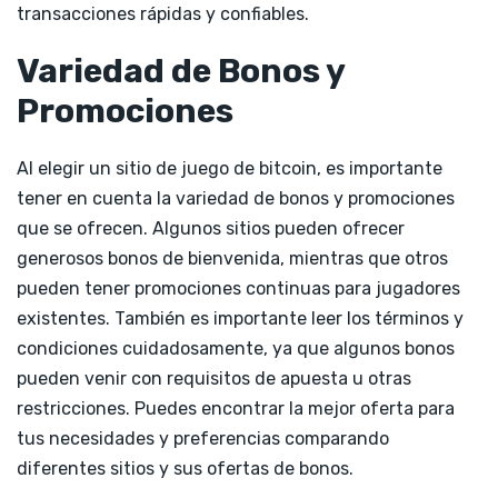
transacciones rápidas y confiables.
Variedad de Bonos y
Promociones
Al elegir un sitio de juego de bitcoin, es importante
tener en cuenta la variedad de bonos y promociones
que se ofrecen. Algunos sitios pueden ofrecer
generosos bonos de bienvenida, mientras que otros
pueden tener promociones continuas para jugadores
existentes. También es importante leer los términos y
condiciones cuidadosamente, ya que algunos bonos
pueden venir con requisitos de apuesta u otras
restricciones. Puedes encontrar la mejor oferta para
tus necesidades y preferencias comparando
diferentes sitios y sus ofertas de bonos.