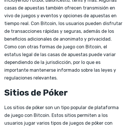
incluyendo fútbol, baloncesto, tenis y más. Algunas
casas de apuestas también ofrecen transmisión en
vivo de juegos y eventos y opciones de apuestas en
tiempo real. Con Bitcoin, los usuarios pueden disfrutar
de transacciones rápidas y seguras, además de los
beneficios adicionales de anonimato y privacidad.
Como con otras formas de juego con Bitcoin, el
estatus legal de las casas de apuestas puede variar
dependiendo de la jurisdicción, por lo que es
importante mantenerse informado sobre las leyes y
regulaciones relevantes.
Sitios de Póker
Los sitios de póker son un tipo popular de plataforma
de juego con Bitcoin. Estos sitios permiten a los
usuarios jugar varios tipos de juegos de póker con