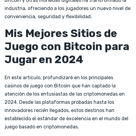
Bitcoin y otras monedas digitales ha transformado la
industria, ofreciendo a los jugadores un nuevo nivel de
Cassino de Altcoins
conveniencia, seguridad y flexibilidad.
한국어
Mis Mejores Sitios de
Juego con Bitcoin para
Türkçe
Jugar en 2024
En este artículo, profundizaré en los principales
casinos de juego con Bitcoin que han captado la
atención de los entusiastas de las criptomonedas en
2024. Desde las plataformas probadas hasta los
innovadores recién llegados, estos destinos han
establecido el estándar de excelencia en el mundo del
juego basado en criptomonedas.