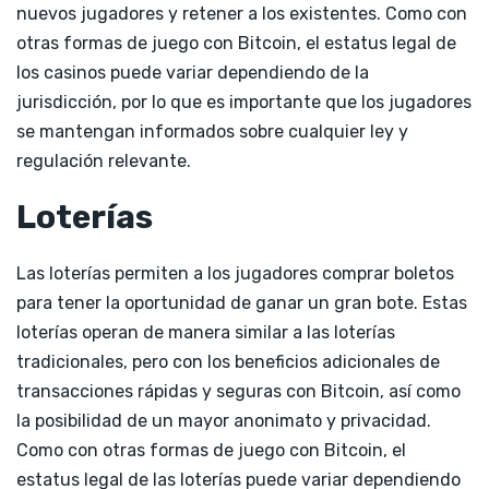
nuevos jugadores y retener a los existentes. Como con
otras formas de juego con Bitcoin, el estatus legal de
los casinos puede variar dependiendo de la
jurisdicción, por lo que es importante que los jugadores
se mantengan informados sobre cualquier ley y
regulación relevante.
Loterías
Las loterías permiten a los jugadores comprar boletos
para tener la oportunidad de ganar un gran bote. Estas
loterías operan de manera similar a las loterías
tradicionales, pero con los beneficios adicionales de
transacciones rápidas y seguras con Bitcoin, así como
la posibilidad de un mayor anonimato y privacidad.
Como con otras formas de juego con Bitcoin, el
estatus legal de las loterías puede variar dependiendo