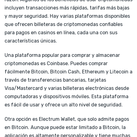
incluyen transacciones más rápidas, tarifas más bajas
y mayor seguridad. Hay varias plataformas disponibles
que ofrecen billeteras de criptomonedas confiables
para pagos en casinos en línea, cada una con sus
características únicas.
Una plataforma popular para comprar y almacenar
criptomonedas es Coinbase. Puedes comprar
fácilmente Bitcoin, Bitcoin Cash, Ethereum y Litecoin a
través de transferencias bancarias, tarjetas
Visa/Mastercard y varias billeteras electrónicas desde
computadoras y dispositivos móviles. Esta plataforma
es fácil de usar y ofrece un alto nivel de seguridad.
Otra opción es Electrum Wallet, que solo admite pagos
en Bitcoin. Aunque puede estar limitado a Bitcoin, la
aplicación es altamente personalizable y tiene muchas