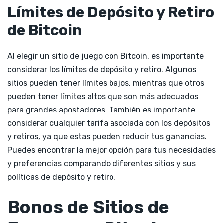
Límites de Depósito y Retiro
de Bitcoin
Al elegir un sitio de juego con Bitcoin, es importante
considerar los límites de depósito y retiro. Algunos
sitios pueden tener límites bajos, mientras que otros
pueden tener límites altos que son más adecuados
para grandes apostadores. También es importante
considerar cualquier tarifa asociada con los depósitos
y retiros, ya que estas pueden reducir tus ganancias.
Puedes encontrar la mejor opción para tus necesidades
y preferencias comparando diferentes sitios y sus
políticas de depósito y retiro.
Bonos de Sitios de