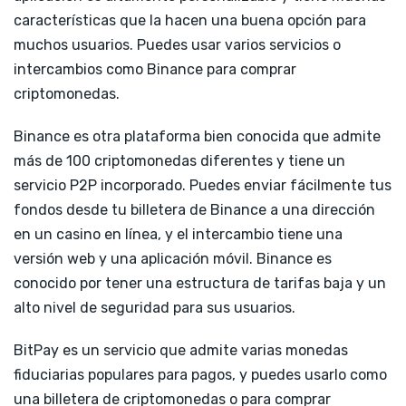
características que la hacen una buena opción para
muchos usuarios. Puedes usar varios servicios o
intercambios como Binance para comprar
criptomonedas.
Binance es otra plataforma bien conocida que admite
más de 100 criptomonedas diferentes y tiene un
servicio P2P incorporado. Puedes enviar fácilmente tus
fondos desde tu billetera de Binance a una dirección
en un casino en línea, y el intercambio tiene una
versión web y una aplicación móvil. Binance es
conocido por tener una estructura de tarifas baja y un
alto nivel de seguridad para sus usuarios.
BitPay es un servicio que admite varias monedas
fiduciarias populares para pagos, y puedes usarlo como
una billetera de criptomonedas o para comprar