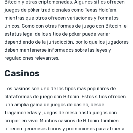
Bitcoin y otras criptomonedas. Algunos sitios ofrecen
juegos de póker tradicionales como Texas Hold'em,
mientras que otros ofrecen variaciones y formatos
únicos. Como con otras formas de juego con Bitcoin, el
estatus legal de los sitios de póker puede variar
dependiendo de la jurisdicción, por lo que los jugadores
deben mantenerse informados sobre las leyes y
regulaciones relevantes.
Casinos
Los casinos son uno de los tipos más populares de
plataformas de juego con Bitcoin. Estos sitios ofrecen
una amplia gama de juegos de casino, desde
tragamonedas y juegos de mesa hasta juegos con
crupier en vivo. Muchos casinos de Bitcoin también
ofrecen generosos bonos y promociones para atraer a