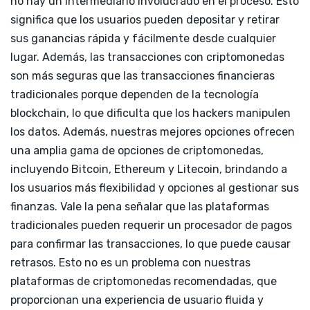
no hay un intermediario involucrado en el proceso. Esto
significa que los usuarios pueden depositar y retirar
sus ganancias rápida y fácilmente desde cualquier
lugar. Además, las transacciones con criptomonedas
son más seguras que las transacciones financieras
tradicionales porque dependen de la tecnología
blockchain, lo que dificulta que los hackers manipulen
los datos. Además, nuestras mejores opciones ofrecen
una amplia gama de opciones de criptomonedas,
incluyendo Bitcoin, Ethereum y Litecoin, brindando a
los usuarios más flexibilidad y opciones al gestionar sus
finanzas. Vale la pena señalar que las plataformas
tradicionales pueden requerir un procesador de pagos
para confirmar las transacciones, lo que puede causar
retrasos. Esto no es un problema con nuestras
plataformas de criptomonedas recomendadas, que
proporcionan una experiencia de usuario fluida y