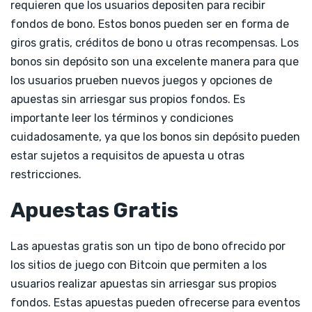
requieren que los usuarios depositen para recibir
fondos de bono. Estos bonos pueden ser en forma de
giros gratis, créditos de bono u otras recompensas. Los
bonos sin depósito son una excelente manera para que
los usuarios prueben nuevos juegos y opciones de
apuestas sin arriesgar sus propios fondos. Es
importante leer los términos y condiciones
cuidadosamente, ya que los bonos sin depósito pueden
estar sujetos a requisitos de apuesta u otras
restricciones.
Apuestas Gratis
Las apuestas gratis son un tipo de bono ofrecido por
los sitios de juego con Bitcoin que permiten a los
usuarios realizar apuestas sin arriesgar sus propios
fondos. Estas apuestas pueden ofrecerse para eventos